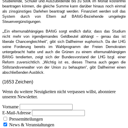
Studierende, Schüler und Auszubildende bis zu 500€ im Monat kostenfrei
beantragen können, die gleiche Summe kann darüber hinaus noch einmal
als zinsgünstiges Darlehen beantragt werden. Finanziert werden soll das
System durch von Eltern auf BAföG-Beziehende umgelegte
Steuervergünstigungen.
„
Ein elternunabhängiges BAföG sorgt endlich dafür, dass das Studium
nicht mehr von irgendjemandes Geldbeutel abhängt – genau das ist
liberale Chancengleichheit“, gibt sich Dallheimer euphorisch. Da der LHG
seine Forderung bereits im Wahlprogramm der Freien Demokraten
untergebracht hatte und auch die Grünen zu einem elternunabhängigen
BAföG tendierten, zeigt sich der Bundesvorstand der LHG bzgl. einer
Reform zuversichtlich. „Wichtig ist es, dieses Thema auch gegen die
Stillstandsverwalter von der Union zu behaupten“, gibt Dallheimer einen
abschließenden Ausblick.
(1653 Zeichen)
Wenn du weitere Neuigkeiten nicht verpassen willst, abonniere
unseren Newsletter.
Vorname
E-Mail-Adresse
Pressemitteilungen
News & Veranstaltungen