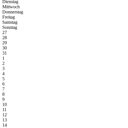
Di
enstag
Mi
ttwoch
Do
nnerstag
Fr
eitag
Sa
mstag
So
nntag
27
28
29
30
31
1
2
3
4
5
6
7
8
9
10
11
12
13
14