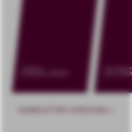
Vorsitzender
Stellv. Vorsitzen
CHARLES LÜBCKE
LAILA FIE
KOMPLETTER VORSTAND >