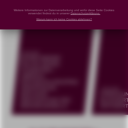
Weitere Informationen zur Datenverarbeitung und wofür diese Seite Cookies
verwendet findest du in unserer
Datenschutzerklärung.
Warum kann ich keine Cookies ablehnen?
25.06.2026
SCHON WIEDER
POLITIK GEGEN
STUDENTEN –
LIBERALE
HOCHSCHULGRUPPEN
VERURTEILEN
02.06.2026
GEPLANTE
FORSCHU
ABSCHAFFUNG DES
BLOCKIERT
MINIJOB-MODELLS
KRITISIER