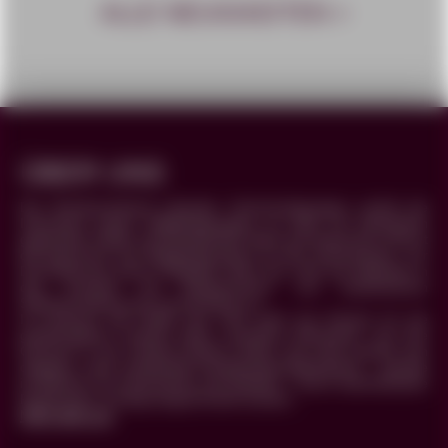
ALLE NEUIGKEITEN >
ÜBER UNS
Der Bundesverband Liberaler Hochschulgruppen vertritt die
Interessen seiner Mitgliedsgruppen an über 50 Standorten
gegenüber Politik und Gesellschaft. Basis der Arbeit des LHG ist
die Autonomie der Mitgliedsgruppen an den Hochschulen. Zur
Durchführung seiner Aufgaben sieht der LHG die Mitarbeit in
den Gremien der akademischen und studentischen
Selbstverwaltung als unverzichtbar an.
Im Zentrum der Politik des LHG steht der Einsatz für die
größtmögliche Freiheit jedes einzelnen Menschen, die ihre
Grenzen in der Freiheit anderer findet. Der LHG wendet sich
dagegen, dass individuelle Gestaltungsmöglichkeiten – gerade
im Bereich von Hochschule und Studium – durch administrative
Regelungen unnötig eingeschränkt werden.
Mehr über uns