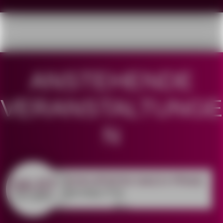
ANSTEHENDE
VERANSTALTUNGE
N
EXKURSION NACH PRAG
04-07
ganztägig | Prag
OKTOBER