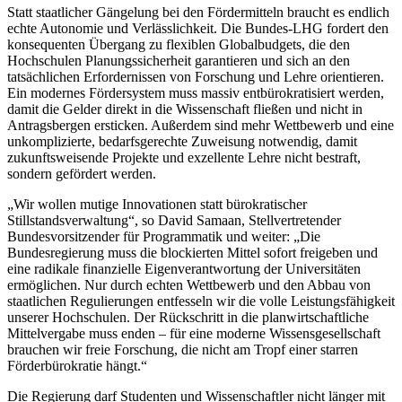
Statt staatlicher Gängelung bei den Fördermitteln braucht es endlich
echte Autonomie und Verlässlichkeit. Die Bundes-LHG fordert den
konsequenten Übergang zu flexiblen Globalbudgets, die den
Hochschulen Planungssicherheit garantieren und sich an den
tatsächlichen Erfordernissen von Forschung und Lehre orientieren.
Ein modernes Fördersystem muss massiv entbürokratisiert werden,
damit die Gelder direkt in die Wissenschaft fließen und nicht in
Antragsbergen ersticken. Außerdem sind mehr Wettbewerb und eine
unkomplizierte, bedarfsgerechte Zuweisung notwendig, damit
zukunftsweisende Projekte und exzellente Lehre nicht bestraft,
sondern gefördert werden.
„Wir wollen mutige Innovationen statt bürokratischer
Stillstandsverwaltung“, so David Samaan, Stellvertretender
Bundesvorsitzender für Programmatik und weiter: „Die
Bundesregierung muss die blockierten Mittel sofort freigeben und
eine radikale finanzielle Eigenverantwortung der Universitäten
ermöglichen. Nur durch echten Wettbewerb und den Abbau von
staatlichen Regulierungen entfesseln wir die volle Leistungsfähigkeit
unserer Hochschulen. Der Rückschritt in die planwirtschaftliche
Mittelvergabe muss enden – für eine moderne Wissensgesellschaft
brauchen wir freie Forschung, die nicht am Tropf einer starren
Förderbürokratie hängt.“
Die Regierung darf Studenten und Wissenschaftler nicht länger mit