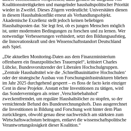
Koalitionsstreitigkeiten und mangelnder haushaltspolitischer Priorität
wieder in Zweifel. Dieses Zögern verdeutlicht: Universitäten dienen
in diesem Haushaltskonflikt erneut als Verhandlungsobjekt.
Akademische Exzellenz stellt jedoch keinen beliebigen
Haushaltsposten dar. Sie legt fest, ob es jungen Menschen möglich
ist, unter modernsten Bedingungen zu forschen und zu lernen. Wer
notwendige Verbesserungen verhindert, setzt den Bildungsaufstieg,
die Innovationskraft und den Wissenschaftsstandort Deutschland
aufs Spiel.
„Die aktuellen Monitoring-Daten aus dem Finanzministerium
offenbaren ein finanzpolitisches Trauerspiel“, kritisiert Charles
Lübcke, Bundesvorsitzender der Liberalen Hochschulgruppen.
„Zentrale Haushaltstitel wie die ‚Schnellbauinitiative Hochschulen‘
oder der strategische Ausbau von Forschungsinfrastrukturen blieben
im Jahr 2025 durchgehend gesperrt – es floss de facto kein einziger
Cent in diese Projekte. Anstatt echte Investitionen zu tätigen, wird
das Sondervermögen als reiner ‚Verschiebebahnhof‘
zweckentfremdet, um reguläre Haushaltslöcher zu stopfen, so der
vernichtende Befund des Bundesrechnungshofs. Dass ausgerechnet
die Investitionen in Bildung und Forschung weit hinter dem Plan
zurückliegen, obwohl genau diese nachweislich am stärksten zum
Wirtschaftswachstum beitragen, entlarvt die wissenschaftspolitische
Verantwortungslosigkeit dieser Koalition.“