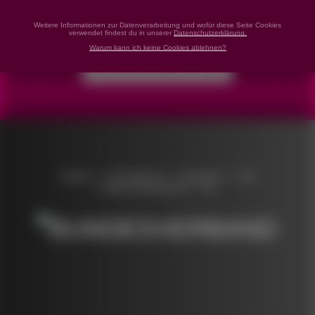
Weitere Informationen zur Datenverarbeitung und wofür diese Seite Cookies
NEWSLETTER ABONNIEREN
verwendet findest du in unserer
Datenschutzerklärung.
Warum kann ich keine Cookies ablehnen?
KONTAKTIERE UNS
Kontakt
Jetzt Spenden!
Impressum
🇬🇧
Datenschutzerklärung
🆘