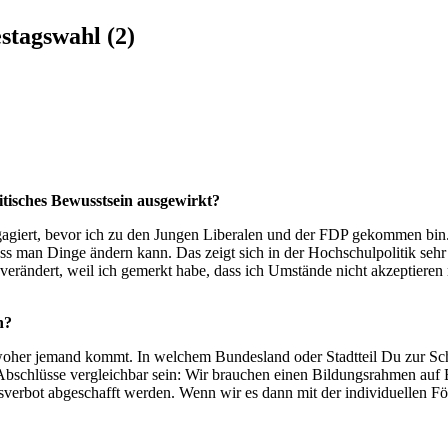
tagswahl (2)
tisches Bewusstsein ausgewirkt?
agiert, bevor ich zu den Jungen Liberalen und der FDP gekommen bin. 
 dass man Dinge ändern kann.
Das zeigt sich in der Hochschulpolitik seh
rändert, weil ich gemerkt habe, dass ich Umstände nicht akzeptieren
n?
woher jemand kommt. In welchem Bundesland oder Stadtteil Du zur Schu
ie Abschlüsse vergleichbar sein: Wir brauchen einen Bildungsrahmen au
sverbot abgeschafft werden. Wenn wir es dann mit der individuellen Fö