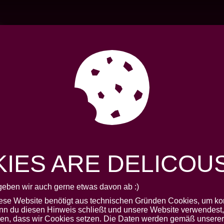
AKTUELLES
VERBAN
IES ARE DELICOUS.
geben wir auch gerne etwas davon ab :)
iese Website benötigt aus technischen Gründen Cookies, um kor
nn du diesen Hinweis schließt und unsere Website verwendest, 
den, dass wir Cookies setzen. Die Daten werden gemäß unserer