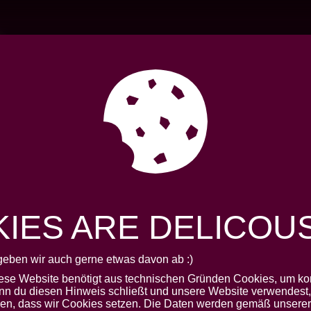
AKTUELLES
VERBAN
IES ARE DELICOUS.
geben wir auch gerne etwas davon ab :)
V
iese Website benötigt aus technischen Gründen Cookies, um kor
nn du diesen Hinweis schließt und unsere Website verwendest, 
den, dass wir Cookies setzen. Die Daten werden gemäß unserer