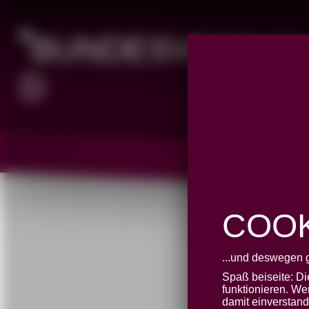
COOK
...und deswegen 
12. BM
Spaß beiseite: D
funktionieren. We
damit einverstan