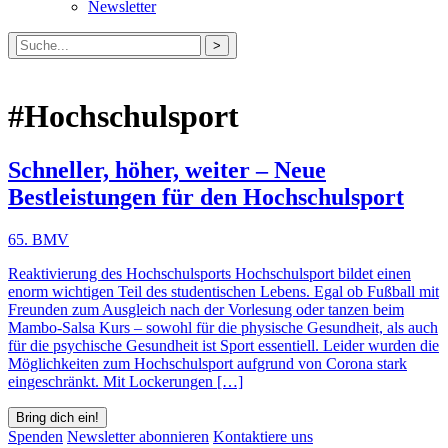
Newsletter
Suche
nach:
#Hochschulsport
Schneller, höher, weiter – Neue
Bestleistungen für den Hochschulsport
65. BMV
Reaktivierung des Hochschulsports Hochschulsport bildet einen
enorm wichtigen Teil des studentischen Lebens. Egal ob Fußball mit
Freunden zum Ausgleich nach der Vorlesung oder tanzen beim
Mambo-Salsa Kurs – sowohl für die physische Gesundheit, als auch
für die psychische Gesundheit ist Sport essentiell. Leider wurden die
Möglichkeiten zum Hochschulsport aufgrund von Corona stark
eingeschränkt. Mit Lockerungen […]
Bring dich ein!
Spenden
Newsletter abonnieren
Kontaktiere uns