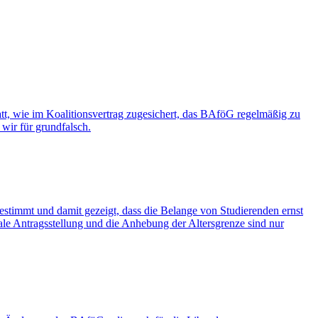
, wie im Koalitionsvertrag zugesichert, das BAföG regelmäßig zu
wir für grundfalsch.
timmt und damit gezeigt, dass die Belange von Studierenden ernst
 Antragsstellung und die Anhebung der Altersgrenze sind nur