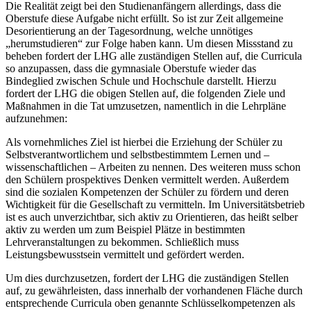
Die Realität zeigt bei den Studienanfängern allerdings, dass die
Oberstufe diese Aufgabe nicht erfüllt. So ist zur Zeit allgemeine
Desorientierung an der Tagesordnung, welche unnötiges
„herumstudieren“ zur Folge haben kann. Um diesen Missstand zu
beheben fordert der LHG alle zuständigen Stellen auf, die Curricula
so anzupassen, dass die gymnasiale Oberstufe wieder das
Bindeglied zwischen Schule und Hochschule darstellt. Hierzu
fordert der LHG die obigen Stellen auf, die folgenden Ziele und
Maßnahmen in die Tat umzusetzen, namentlich in die Lehrpläne
aufzunehmen:
Als vornehmliches Ziel ist hierbei die Erziehung der Schüler zu
Selbstverantwortlichem und selbstbestimmtem Lernen und –
wissenschaftlichen – Arbeiten zu nennen. Des weiteren muss schon
den Schülern prospektives Denken vermittelt werden. Außerdem
sind die sozialen Kompetenzen der Schüler zu fördern und deren
Wichtigkeit für die Gesellschaft zu vermitteln. Im Universitätsbetrieb
ist es auch unverzichtbar, sich aktiv zu Orientieren, das heißt selber
aktiv zu werden um zum Beispiel Plätze in bestimmten
Lehrveranstaltungen zu bekommen. Schließlich muss
Leistungsbewusstsein vermittelt und gefördert werden.
Um dies durchzusetzen, fordert der LHG die zuständigen Stellen
auf, zu gewährleisten, dass innerhalb der vorhandenen Fläche durch
entsprechende Curricula oben genannte Schlüsselkompetenzen als