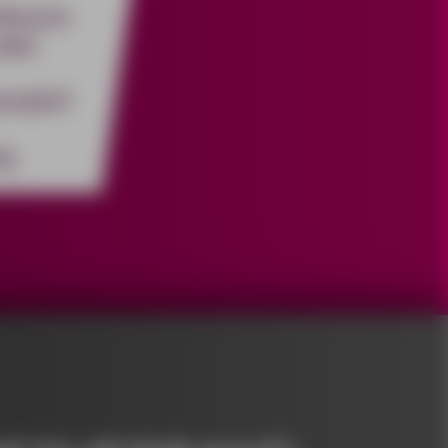
PRUCH
UNG
SVERT
N)