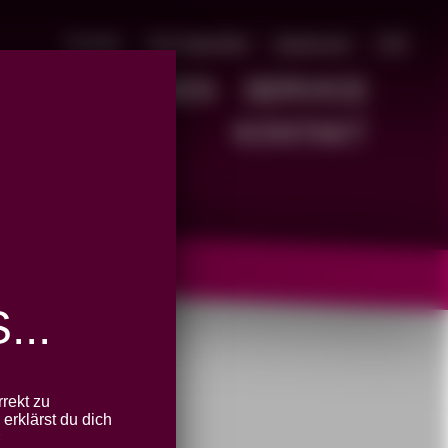
Kontakt
Jetzt Spenden!
Impressum
🇬🇧
D
POSITIONEN
SERVICE
KONTAKT
..
abgelaufen
rekt zu
erklärst du dich