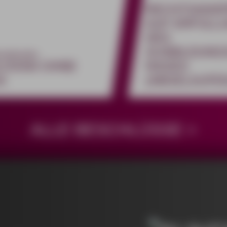
RECHTSANS
AUF ERFÜLL
DES
AUSBILDUNG
rnationales
LOGNA OHNE
RAGES
A
(ABGELAUFE
ALLE BESCHLÜSSE >