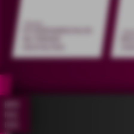
#Struktur
STUDIENABSCHLÜS
#Inte
SE FREIER
BO
GESTALTEN
VIS
BRI
NG
DIC