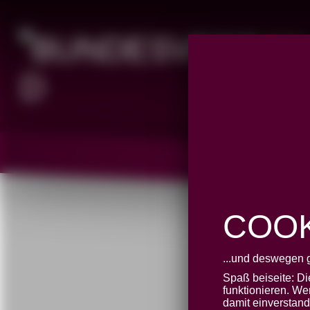
COOK
...und deswegen 
38. BM
Spaß beiseite: D
funktionieren. We
damit einverstan