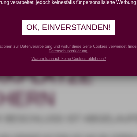
IVIDUELLE
ung verarbeitet, jedoch keinesfalls für personalisierte Werbung
BILITÄT
OK, EINVERSTANDEN!
HALTEN –
ationen zur Datenverarbeitung und wofür diese Seite Cookies verwendet findes
Datenschutzerklärung.
Warum kann ich keine Cookies ablehnen?
RKPLÄTZE
CHERN
R BESCHLUSS IST ABGELAUF