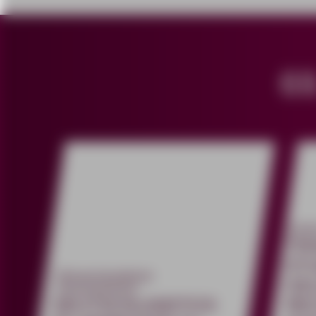
6
#ASt
TR
ST
#Deutschlandticket
GE
#Semesterticket
DEUTSCHLANDTICK
RE