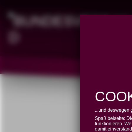
COOK
...und deswegen 
69. BM
Spaß beiseite: D
funktionieren. We
damit einverstan