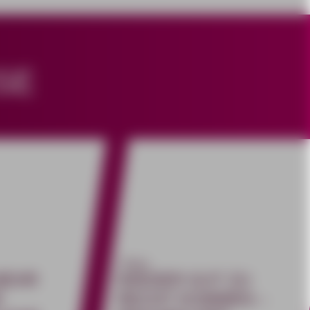
SE
#Jura
MEHR
WIEDER GUT ZU
R
RECHT KOMMEN –