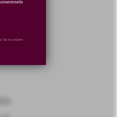
 unsererseits
t du in unserer
EN.