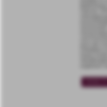
Mobilität
ist 
Bedürfnissen
Fahrrad, ÖPN
Verknappun
hochschule
Hochschulen,
Hochschulgr
und Promovie
auch den Au
Parkplätze a
hinaus ford
Abstellmögli
angeboten 
MOBILIT