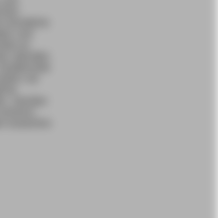
n und
schen
 künstliche
len und
ende an
ie Liberalen
Studierende
rdern wir
iche
en. Darüber
sicheren
n kostenfrei