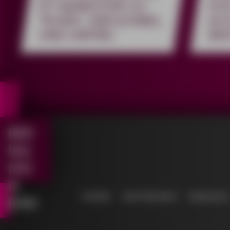
ET-SEMESTER ZU
ICH
TEUER, UNFLEXIBEL
AU
UND UNFREI
RE
BRI
NG
DIC
H
Kontakt
Jetzt Spenden!
Impressum
EIN!