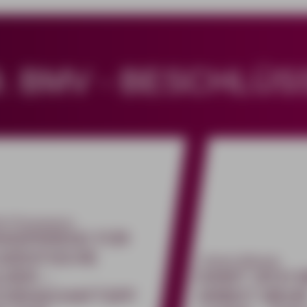
9. BMV - BESCHLÜS
A #Transparenz
ANSPARENZ FÜR
UDENTISCHE
#Arbeit #Minijob
LDER –
DAMIT SICH 
CHENSCHAFTSPF
ARBEIT MEH