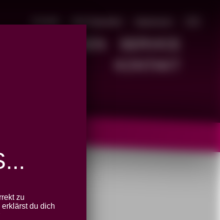
Kontakt
Jetzt Spenden!
Impressum
🇬🇧
D
POSITIONEN
SERVICE
KONTAKT
..
abgelaufen
rekt zu
erklärst du dich