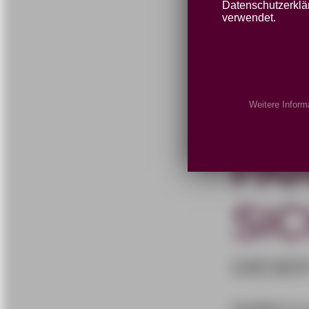
IND
Datenschutzerklär
verwendet.
MO
ER
Weitere Inform
PA
SI
DIESE