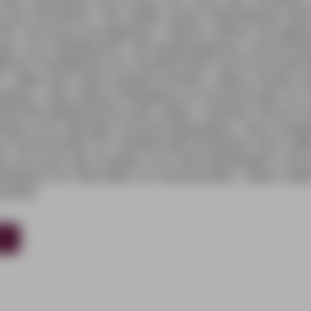
stets individuell und richtet sich nach den Vorliebe
 des Einzelnen. Wir wollen einen Gleichklang zwi
V und Auto ermöglichen. Hierfür stehen wir gegen
gen von
Parkflächen
. Mit landeseigenen, kommuna
igenen
Parkflächen
für Studierende und Promovier
 sollte kein Geld verdient werden, daher fordern d
uppen, dass diese Parkplätze an Hochschulen für 
rende gebührenfrei sein sollen. Darüber hinaus fo
sbau von Liberalen Hochschulgruppen, dass staatl
n Hochschulen für Studierende kostenlos sein soll
ern wir auch den Ausbau von Fahrradständern und 
chkeiten für Fahrräder an Hochschulen. Diese solle
werden.
ÄT