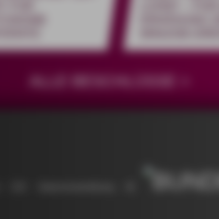
T FÜR
LOHNT – FÜR
TONOME
ERHÖHUNG 
FERATE
MINIJOB-GR
ALLE BESCHLÜSSE >
🇬🇧
Datenschutzerklärung
🆘