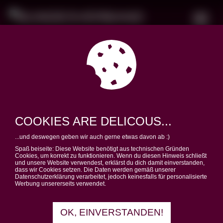
COOKIES ARE DELICOUS...
11.04.2024
69. BMV
...und deswegen geben wir auch gerne etwas davon ab :)
Spaß beiseite: Diese Website benötigt aus technischen Gründen
LERNFREIHEIT
Cookies, um korrekt zu funktionieren. Wenn du diesen Hinweis schließt
und unsere Website verwendest, erklärst du dich damit einverstanden,
dass wir Cookies setzen. Die Daten werden gemäß unserer
Datenschutzerklärung verarbeitet, jedoch keinesfalls für personalisierte
STÄRKEN –
Werbung unsererseits verwendet.
LERNTYPEN
OK, EINVERSTANDEN!