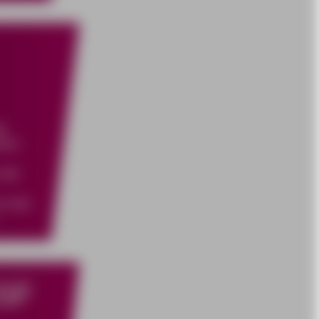
ie
ösen
 die
an den
SF