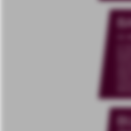
B
43.
Im Si
Bunde
BAföG
und d
daten
Daten
verwe
Bildu
B