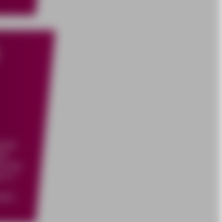
ckelt
rk
nd die
n in
lich