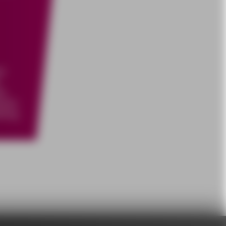
d
en
esem
itung