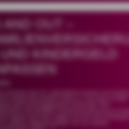
5 AND OUT –
AMILIENVERSICHER
 UND KINDERGELD
NPASSEN
 BMV
em Erreichen des 25. Lebensjahres kommen auf Studier
inen Schlag stark erhöhte Kosten zu, ohne dass es dafür
ende oder ausschlaggebende Gründe gibt. Eine
iedschaft in der familiären Krankenversicherung ist ab d
unkt regulär nicht mehr möglich und auch das Kindergeld
is zu diesem Zeitpunkt gezahlt. Für uns Liberale