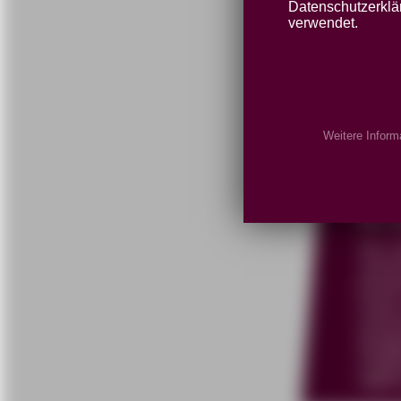
Datenschutzerklär
F
verwendet.
H
B
Weitere Inform
S
68.
Die L
unive
Errei
Fokus
Instr
Budge
Angeb
eigen