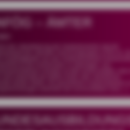
AFÖG – ÄMTER
 BMV
nne der Liberalisierung der Studentenwerke regt der
sverband der Liberalen Hochschulgruppen (LHG) an, d
-Zuständigkeiten aus den Studentenwerken herauszul
ezentral an die Hochschulen zu übertragen. Aus
schutzrechtlichen Gründen ist dabi sicherzustellen, dass
 nicht außerhalb der BaföG-Ämter oder zweckfremd
ndet werden dürfen. Ein persönlicher Ansprechpartner 
ngseinrichtungen erleichtert die Kommunikation und […]
UNDESAUSBILDUNG