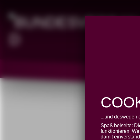
COOK
#BA
...und deswegen 
Spaß beiseite: D
funktionieren. We
damit einverstan