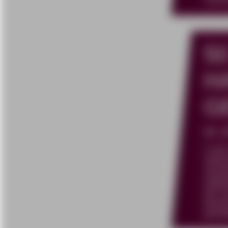
Hochs
5
H
G
65.
In de
währe
verän
Digit
der G
Beant
gestal