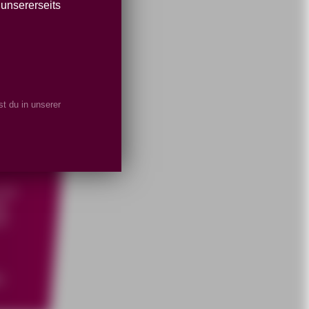
 unsererseits
M
LE
t du in unserer
von
g.
in
s