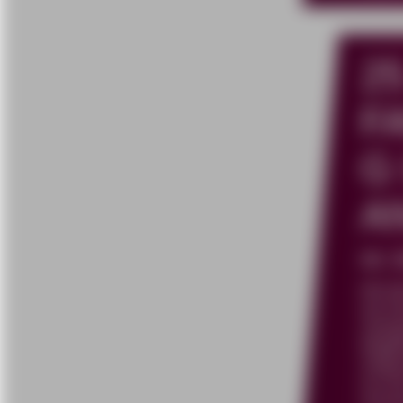
2
F
G
A
68.
Mit d
auf e
zwing
Mitgl
Zeitp
nur b