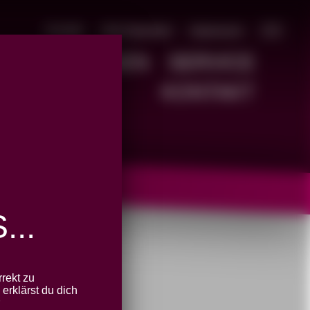
Kontakt
Jetzt Spenden!
Impressum
🇬🇧
D
POSITIONEN
SERVICE
KONTAKT
..
rekt zu
erklärst du dich