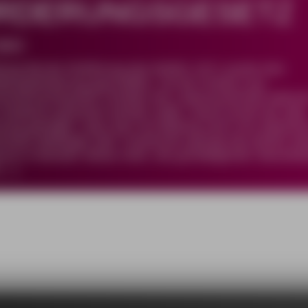
RDERUNGSGESETZ
 BMV
itung Mit der Einführung des BAföG 1971 wurde eine
ldungsförderung geschaffen, mit der Kindern aus
mmensschwachen Familien der Lebensunterhalt währen
 Studiums gesichert werden sollte. Damit wurde der Idee
ung getragen, dass das Gut Bildung nicht vom elterlich
mmen abhängen darf. Inzwischen genügt das BAföG di
uch in keinster Weise mehr, die grundlegende Überarbe
 […]