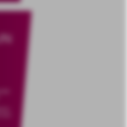
UN
ende
iesem
 wird