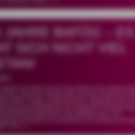
chulgruppen bilden […]
0 JAHRE BAFÖG – ES
AT SICH NICHT VIEL
ETAN!
 BMV
n letzten 50 Jahren hat sich das BAföG nicht weiterentwi
nd das Leben der Studierenden und die Umwelt sich sta
dert haben. Andere Lebensentwürfe, steigende Preise u
alisierung sind Beispiele für die verpassten Veränderunge
esellschaft die das BAföG nicht abbilden kann. Die
ragung des BAföGs ist kompliziert und benutzerunfreund
tet. Der […]