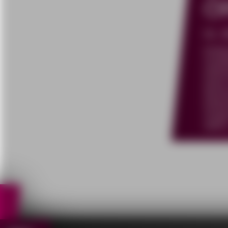
Ö
01.
Einle
Ausbi
einko
eines
Rechn
Einko
Anspr
steht