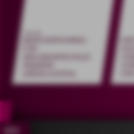
#Schule
WAHLVERFAHREN
KRI
FÜR
HO
SEKUNDARSCHULE
CH
ÄNDERN!
VO
(ABGELAUFEN)
FD
BRI