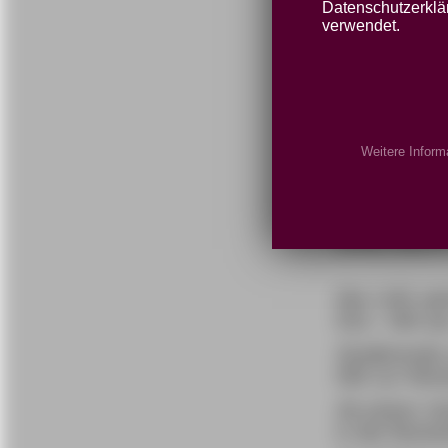
KE
Datenschutzerklär
verwendet.
RE
FÜ
Weitere Inform
DIESE
Der LHG spri
610,- DM au
Studierende 
DM zur Rent
Ab einem Ver
in die Rente