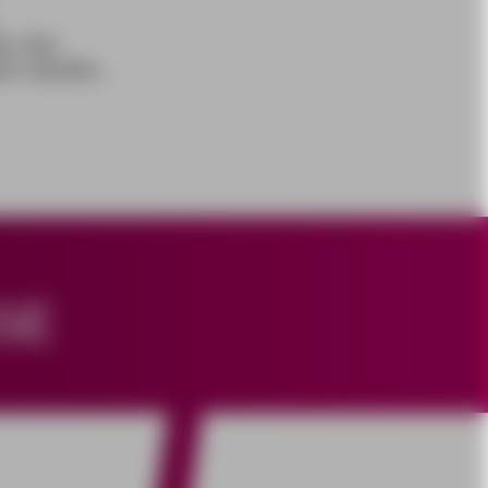
er den
ten werden,
SE