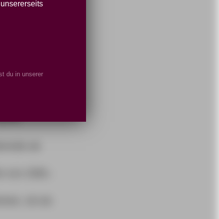
 unsererseits
DE
t du in unserer
EN.
ierende ab
e von 1500,-
nnen, ob sie