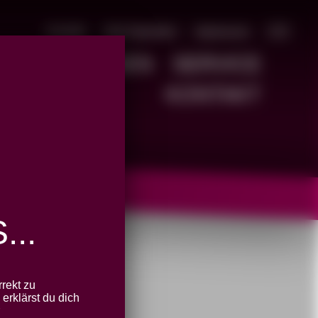
Kontakt
Jetzt Spenden!
Impressum
🇬🇧
D
POSITIONEN
SERVICE
KONTAKT
..
abgelaufen
rekt zu
erklärst du dich