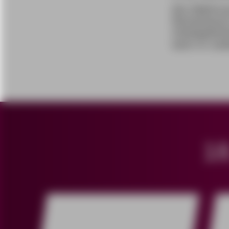
Die Ablehnun
Rentenkasse 
Arbeitgeberb
wenn er and
1