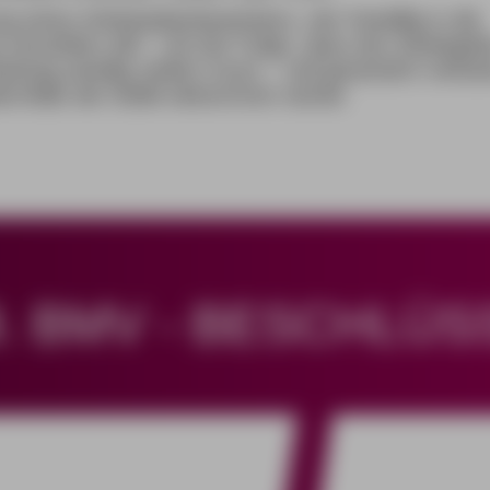
g eines Arbeitsplatzbewerbers, der freiwillig in die
einzahlen will – mit der Folge, dass der Arbeitgeb
eitrag anteilig zahlen muss – soll gesetzlich verbo
ernfalls die Stelle bekommen würde.
8. BMV - BESCHLÜS