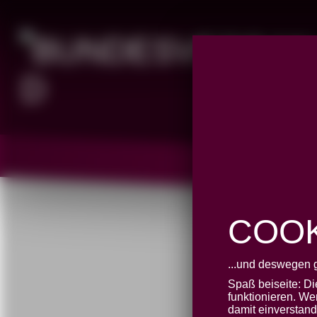
COOK
...und deswegen 
18. BM
Spaß beiseite: D
funktionieren. We
damit einverstan