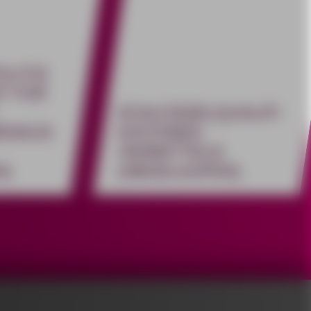
LITIS
T FÜR
SCHLÜSSELQUALIFI
ENAUS
KATIONEN
VERMITTELN
N)
(ABGELAUFEN)