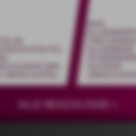
KEIN
ALLGEMEINPO
TIK AN
CHES MANDA
CHSCHULPOLITIS
ALLGEMEINE
EN
STUDIEREND
RSCHLÄGEN DER
SCHÜSSE
P (ABGELAUFEN)
(ABGELAUFE
ALLE BESCHLÜSSE >