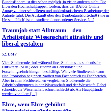
Bundesländern ist dies schon möglich, in vielen anderen nicht. Die
Liberalen Hochschulgruppen fordern, dass der BAföG-Online-
Antrag zu einer schnelleren und unbürokratischeren Bearbeitung der
Anträge führt. Die Auskunft über den Bearbeitungsfortschritt (wie in
Hessen üblich) ist ein studierendenorientierter Service. […]
Traumjob statt Albtraum – den
Arbeitsplatz Wissenschaft attraktiv und
liberal gestalten
52. BMV
Viele Studierende sind während ihres Studiums als studentische
Hilfskräfte (SHK) oder Tutoren an Lehrstühlen und
Forschungseinrichtungen beschäftigt. Wie viele Studierende dann
eine Promotion beginnen, variiert von Fachbereich zu Fachbereich.
Aber in allen Fachbereichen vergleichen Studierende die
Arbeitsbedingungen in der Wissenschaft und der Wirtschaft. Dabei
schneidet die Wissenschaft schnell schlecht ab. Als Hauptgründe
werden vor allem […]
Ehre, wem Ehre gebührt –
Ehrendoktorwürde nur für