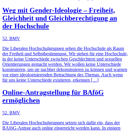
Weg mit Gender-Ideologie – Freiheit,
Gleichheit und Gleichberechtigung an
der Hochschule
52. BMV
Die Liberalen Hochschulgruppen sehen die Hochschule als Raum
der Freiheit und Selbstbestimmung. Wir stehen für eine Hochschule,
in der keine Unterschiede zwischen Geschlechtern und sexuellen
Orientierungen gemacht werden. Wir wollen keine Unterschiede
konstruieren, um sie nachher dekonstruieren zu können und warnen
vor einer ideologisierenden Betrachtung des Themas. Auch wenn
für uns keine Unterschiede existieren, erkennen […]
Online-Antragstellung für BAföG
ermöglichen
52. BMV
Die Liberalen Hochschulgruppen setzen sich dafür ein, dass der
BAföG-Antrag auch online eingereicht werden kann. In einigen