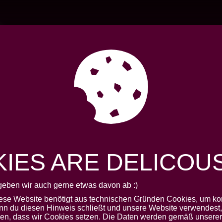
AKTUELLES
VERBAN
IES ARE DELICOUS.
geben wir auch gerne etwas davon ab :)
V
iese Website benötigt aus technischen Gründen Cookies, um kor
nn du diesen Hinweis schließt und unsere Website verwendest, 
den, dass wir Cookies setzen. Die Daten werden gemäß unserer