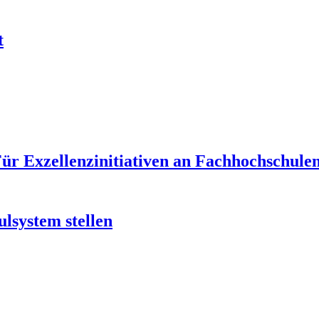
t
 Für Exzellenzinitiativen an Fachhochschul
lsystem stellen