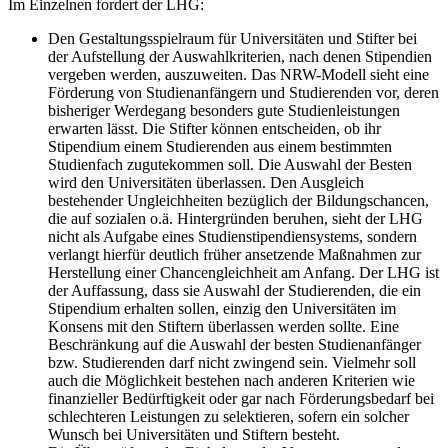
Im Einzelnen fordert der LHG:
Den Gestaltungsspielraum für Universitäten und Stifter bei
der Aufstellung der Auswahlkriterien, nach denen Stipendien
vergeben werden, auszuweiten. Das NRW-Modell sieht eine
Förderung von Studienanfängern und Studierenden vor, deren
bisheriger Werdegang besonders gute Studienleistungen
erwarten lässt. Die Stifter können entscheiden, ob ihr
Stipendium einem Studierenden aus einem bestimmten
Studienfach zugutekommen soll. Die Auswahl der Besten
wird den Universitäten überlassen. Den Ausgleich
bestehender Ungleichheiten bezüglich der Bildungschancen,
die auf sozialen o.ä. Hintergründen beruhen, sieht der LHG
nicht als Aufgabe eines Studienstipendiensystems, sondern
verlangt hierfür deutlich früher ansetzende Maßnahmen zur
Herstellung einer Chancengleichheit am Anfang. Der LHG ist
der Auffassung, dass sie Auswahl der Studierenden, die ein
Stipendium erhalten sollen, einzig den Universitäten im
Konsens mit den Stiftern überlassen werden sollte. Eine
Beschränkung auf die Auswahl der besten Studienanfänger
bzw. Studierenden darf nicht zwingend sein. Vielmehr soll
auch die Möglichkeit bestehen nach anderen Kriterien wie
finanzieller Bedürftigkeit oder gar nach Förderungsbedarf bei
schlechteren Leistungen zu selektieren, sofern ein solcher
Wunsch bei Universitäten und Stiftern besteht.